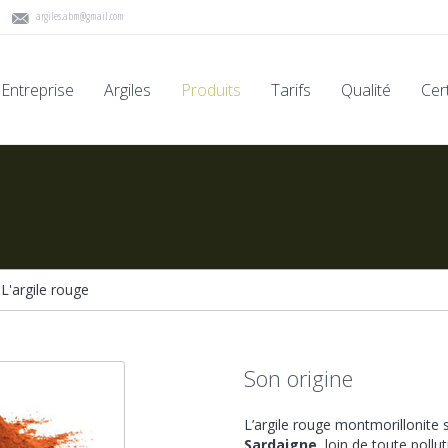
argiles.abm@gmail.com
Entreprise
Argiles
Produits
Tarifs
Qualité
Cert
/
L'argile rouge
Son origine
L’argile rouge montmorillonite
Sardaigne
, loin de toute pollu