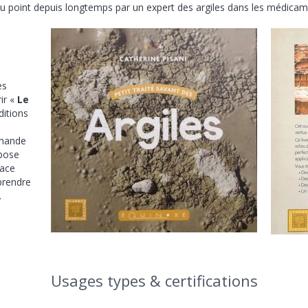
 point depuis longtemps par un expert des argiles dans les médicam
es
ir «
Le
ditions
mande
opose
cace
prendre
.
Usages types & certifications