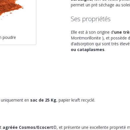
permet un pré séchage au solei
Ses propriétés
Elle est à son origine d
’une tr
n poudre
Montmorillonite ), et possède d
d’adsorption qui sont très élev
ou cataplasmes
.
le uniquement en
sac de 25 Kg
, papier kraft recyclé.
st
agréée Cosmos/Ecocert©
, et présente une excellente propreté 