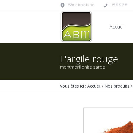
83250
,
La Londe
,
France
+336 71 59 06 35
Accueil
L'argile rouge
montmorillonite sarde
Vous êtes ici :
Accueil
/
Nos produits