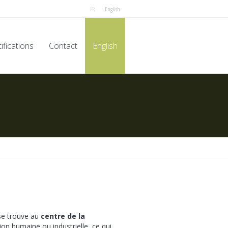
FR
English
ifications
Contact
English
 se trouve au
centre de la
tion humaine ou industrielle, ce qui