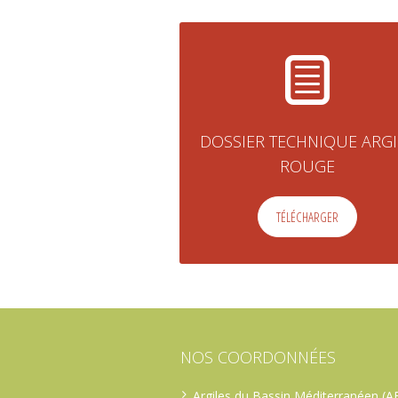
DOSSIER TECHNIQUE ARGI
ROUGE
TÉLÉCHARGER
NOS COORDONNÉES
Argiles du Bassin Méditerranéen (