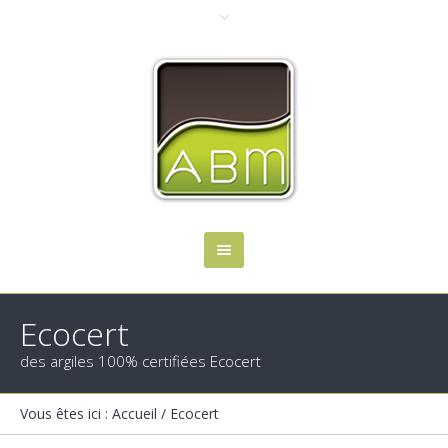
Ecocert
des argiles 100% certifiées Ecocert
Vous êtes ici :
Accueil
/
Ecocert